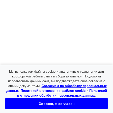
Бежевый
Бордовый
Черный
1 105.0
₽
Артикул: WSK1000
Закажите одежду оптом, от производителя с
доставкой по всей России
140080, РФ, Московская обл., г.о. Лыткарино, г.
Лыткарино, тер. промзона Тураево, стр. №30А
Мы используем файлы cookie и аналогичные технологии для
комфортной работы сайта и сбора аналитики. Продолжая
использовать данный сайт, вы подтверждаете свое согласие с
нашими документами:
Согласием на обработку персональных
данных
,
Политикой в отношении файлов cookie
и
Политикой
в отношении обработки персональных данных
.
Хорошо, я согласен