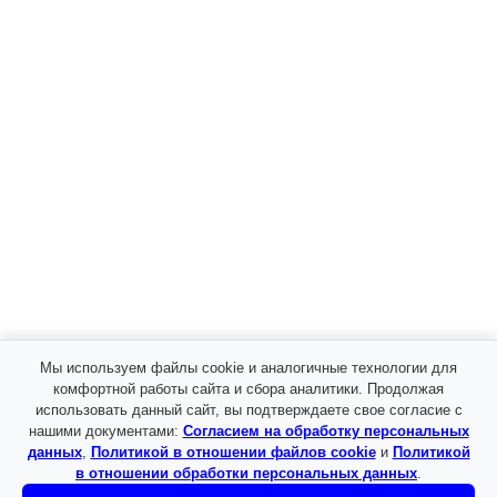
Мы используем файлы cookie и аналогичные технологии для
комфортной работы сайта и сбора аналитики. Продолжая
использовать данный сайт, вы подтверждаете свое согласие с
Я даю
согласие
на обработку моих персональных
нашими документами:
Согласием на обработку персональных
данных в соответствии с
политикой
данных
,
Политикой в отношении файлов cookie
и
Политикой
конфиденциальности
.
в отношении обработки персональных данных
.