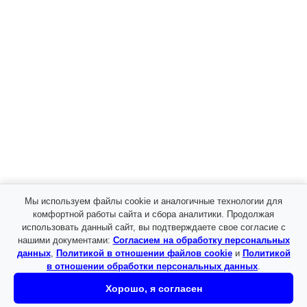
Мы используем файлы cookie и аналогичные технологии для
комфортной работы сайта и сбора аналитики. Продолжая
использовать данный сайт, вы подтверждаете свое согласие с
Я даю
согласие
на обработку моих персональных
нашими документами:
Согласием на обработку персональных
данных в соответствии с
политикой
данных
,
Политикой в отношении файлов cookie
и
Политикой
конфиденциальности
.
в отношении обработки персональных данных
.
Хорошо, я согласен
Заказать образец