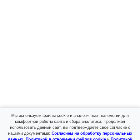
Мы используем файлы cookie и аналогичные технологии для
комфортной работы сайта и сбора аналитики. Продолжая
использовать данный сайт, вы подтверждаете свое согласие с
Я даю
согласие
на обработку моих персональных
нашими документами:
Согласием на обработку персональных
данных в соответствии с
политикой
данных
,
Политикой в отношении файлов cookie
и
Политикой