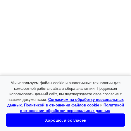
Велосипедки
Колготки
Комбинезоны
Кроссовки детские
Леггинсы и лосины
Носки
Пижамы детские
Спортивный костюм
Термобелье
Футболки
Штаны
Упаковка
Пакеты с бегунком
Пакеты с клеевым клапаном
Скотч
Мы используем файлы cookie и аналогичные технологии для
Товары под заказ
комфортной работы сайта и сбора аналитики. Продолжая
Все для принтов
использовать данный сайт, вы подтверждаете свое согласие с
Запчасти для принтеров DTF
нашими документами:
Согласием на обработку персональных
Принтеры DTF
данных
,
Политикой в отношении файлов cookie
и
Политикой
Расходные материалы для DTF
в отношении обработки персональных данных
.
Клей порошковый для DTF печати
Пленки для DTF печати
Хорошо, я согласен
Чернила для DTF печати
Обувь