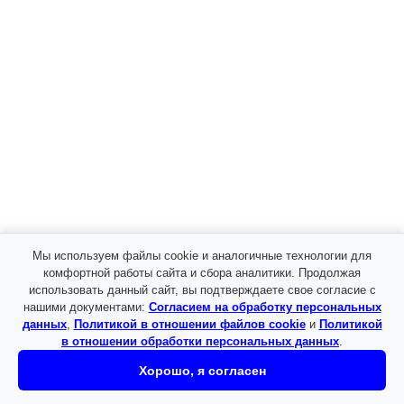
Поломоечные машины
Подметальные машины
Краны
Вакуумные с присоской
Погрузчики
Вилочные погрузчики
Электрические погрузчики
Дизельные погрузчики
Фронтальные погрузчики
Мини-погрузчики
Средние погрузчики
Доставка
Контакты
Мы используем файлы cookie и аналогичные технологии для
Прайс-лист
комфортной работы сайта и сбора аналитики. Продолжая
использовать данный сайт, вы подтверждаете свое согласие с
Заказать образец
нашими документами:
Согласием на обработку персональных
данных
,
Политикой в отношении файлов cookie
и
Политикой
Оставьте свои данные и мы с вами свяжемся
в отношении обработки персональных данных
.
Хорошо, я согласен