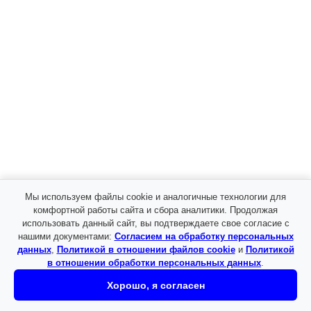
Заказать
пошив
Политика в
отношении
обработки
персональных
данных
Информация
Оплата и
доставка
Как
оформить
заказ
Сертификаты
Мы используем файлы cookie и аналогичные технологии для
Согласие на
комфортной работы сайта и сбора аналитики. Продолжая
обработку
использовать данный сайт, вы подтверждаете свое согласие с
персональных
нашими документами:
Согласием на обработку персональных
данных
данных
,
Политикой в отношении файлов cookie
и
Политикой
Политика в
в отношении обработки персональных данных
.
отношении
Хорошо, я согласен
файлов
cookie