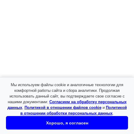
Или
Регистрация
Email
*
Пароль
*
Ваши личные данные будут использоваться для
упрощения вашего дальнейшего
Мы используем файлы cookie и аналогичные технологии для
взаимодействия с сайтом, управления доступом к
комфортной работы сайта и сбора аналитики. Продолжая
вашему аккаунту и других целей, описанных в
использовать данный сайт, вы подтверждаете свое согласие с
документе
политика конфиденциальности
.
нашими документами:
Согласием на обработку персональных
данных
,
Политикой в отношении файлов cookie
и
Политикой
Регистрация
в отношении обработки персональных данных
.
Хорошо, я согласен