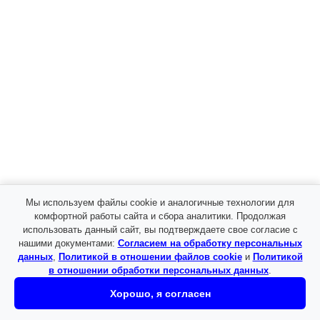
Поиск
Меню
Каталог
Женщинам
Аксессуары
Перчатки женские
Сумки женские
Шарфы женские
Снуд
Шарф
Мы используем файлы cookie и аналогичные технологии для
Белье женское
комфортной работы сайта и сбора аналитики. Продолжая
Брюки женские
использовать данный сайт, вы подтверждаете свое согласие с
Брюки клёш
нашими документами:
Согласием на обработку персональных
Джеггинсы
данных
,
Политикой в отношении файлов cookie
и
Политикой
Джоггеры
в отношении обработки персональных данных
.
Карго
Классика
Хорошо, я согласен
Палаццо