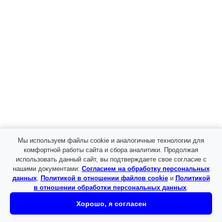
Джинсы МОМ
Джинсы прямые
Джинсы скинни
Джинсы труба
Широкие
Кепки и панамы женские
Бейсболки женские
Панамы женские
Колготки женские
Корсеты
Декоративные корсеты
Утягивающие корсеты
Купальники
Раздельный купальник
Слитный купальник
Мы используем файлы cookie и аналогичные технологии для
Чашки для бюстгальтера
комфортной работы сайта и сбора аналитики. Продолжая
Куртки женские
использовать данный сайт, вы подтверждаете свое согласие с
Лосины и леггинсы
нашими документами:
Согласием на обработку персональных
Классические леггинсы
данных
,
Политикой в отношении файлов cookie
и
Политикой
Клёш
в отношении обработки персональных данных
.
Лапша
Хорошо, я согласен
Спортивные лосины / леггинсы в
рубчик